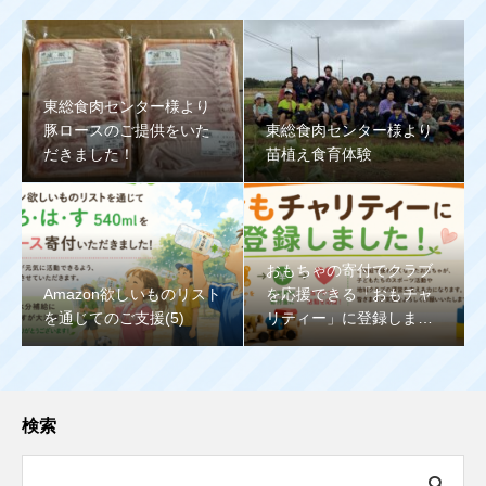
東総食肉センター様より
豚ロースのご提供をいた
東総食肉センター様より
だきました！
苗植え食育体験
おもちゃの寄付でクラブ
Amazon欲しいものリスト
を応援できる「おもチャ
を通じてのご支援(5)
リティー」に登録しまし
た
検索