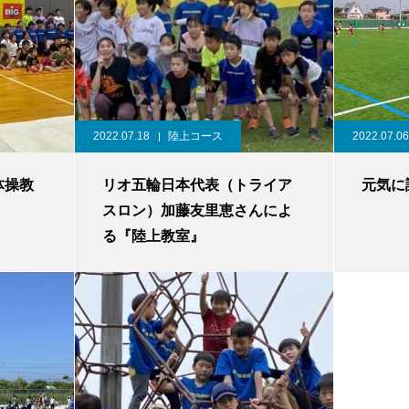
2022.07.18
陸上コース
2022.07.06
体操教
リオ五輪日本代表（トライア
元気に
スロン）加藤友里恵さんによ
る『陸上教室』