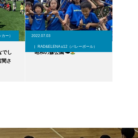
サッカー）
2022.07.03
RAD&ELENA u12（バレーボール）
なでし
昭和の森公園🌤
宮間さ